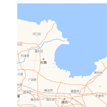
- - - - - - - - - - - - - - - - - - - - - - - - - - - - - - - - - - - - - -
- - - -