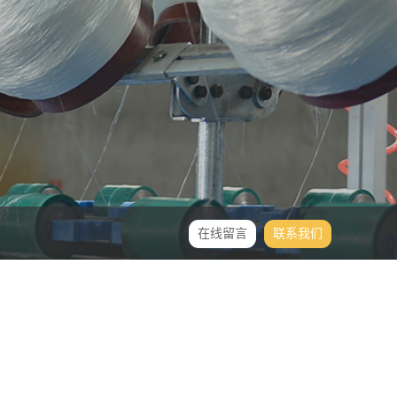
在线留言
联系我们